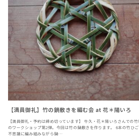
【満員御礼】竹の鍋敷きを編む会 at 花＊陽いろ
【満員御礼・予約は締め切っています】 牛久・花＊陽いろさんでの竹
のワークショップ第2弾。今回は竹の鍋敷きを作ります。 6本の竹ひ
不思議に編み組みながら鍋…