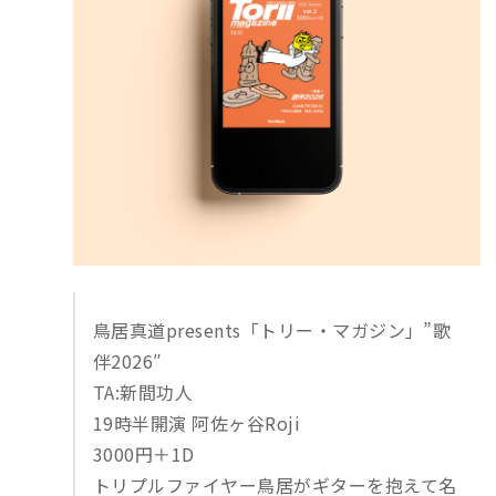
鳥居真道presents「トリー・マガジン」”歌
伴2026″
TA:新間功人
19時半開演 阿佐ヶ谷Roji
3000円＋1D
トリプルファイヤー鳥居がギターを抱えて名