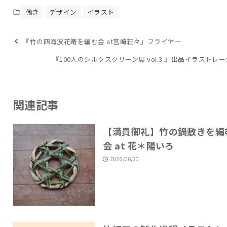
働き
デザイン
イラスト
『竹の四海波花篭を編む会 at筥崎荘々』フライヤー
『100人のシルクスクリーン展 vol.3 』出品イラストレ
関連記事
【満員御礼】竹の鍋敷きを編
会 at 花＊陽いろ
2026/06/20