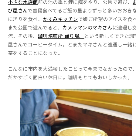
小さな水族館
前の池の亀と鯉に餌をやり、公園で遊び、
び屋さん
で普段食べてるご飯の量よりずっと多いおおき
にぎりを食べ、
かすみキッチン
で娘ご所望のアイスを食
また公園で遊んでると、
カメラマンのマキさん
に遭遇し
流。その後、
珈琲焙煎所 踊り場。
という新しくできた珈
屋さんでコーヒータイム。とまたマキさんと遭遇し一緒
茶をすることになった。
こんなに市内を大満喫したことって今までなかったので
だかすごく面白い休日に。珈琲もとてもおいしかった。