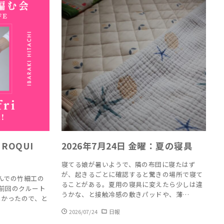
ROQUI
2026年7月24日 金曜：夏の寝具
寝てる娘が暑いようで、隣の布団に寝たはず
が、起きるごとに確認すると驚きの場所で寝て
さんでの竹細工の
ることがある。夏用の寝具に変えたら少しは違
前回のクルート
うかな、と接触冷感の敷きパッドや、薄…
しかったので、と
2026/07/24
日報