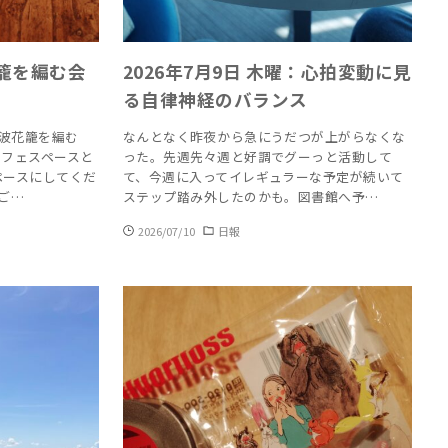
籠を編む会
2026年7月9日 木曜：心拍変動に見
る自律神経のバランス
波花籠を編む
なんとなく昨夜から急にうだつが上がらなくな
カフェスペースと
った。先週先々週と好調でグーっと活動して
ペースにしてくだ
て、今週に入ってイレギュラーな予定が続いて
ご…
ステップ踏み外したのかも。図書館へ予…
2026/07/10
日報