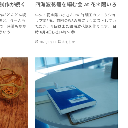
曜：試作が続く
四海波花籠を編む会 at 花＊陽いろ
作がどんどん続
牛久・花＊陽いろさんでの竹細工のワークショ
ると、うーんも
ップ第3弾。前回のWSの際にリクエストしてい
で。時間もかか
ただき、今回はまた四海波花籠を作ります。 日
ういう…
時 8月4日(火)14時～ 参…
2026/07/13
おしらせ