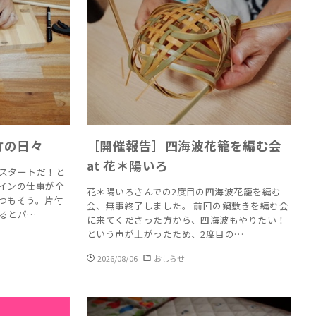
：竹の日々
［開催報告］四海波花籠を編む会
at 花＊陽いろ
スタートだ！と
インの仕事が全
花＊陽いろさんでの2度目の四海波花籠を編む
つもそう。片付
会、無事終了しました。 前回の鍋敷きを編む会
るとパ…
に来てくださった方から、四海波もやりたい！
という声が上がったため、2度目の…
2026/08/06
おしらせ